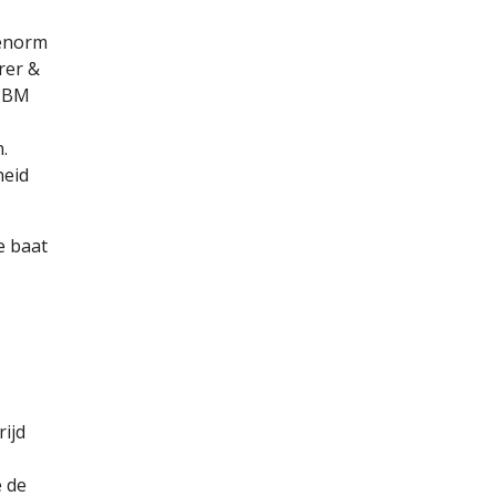
 enorm
rer &
 IBM
.
heid
e baat
ijd
e de