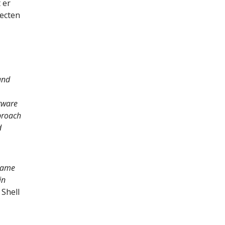
 er
jecten
and
tware
pproach
d
 same
in
 Shell