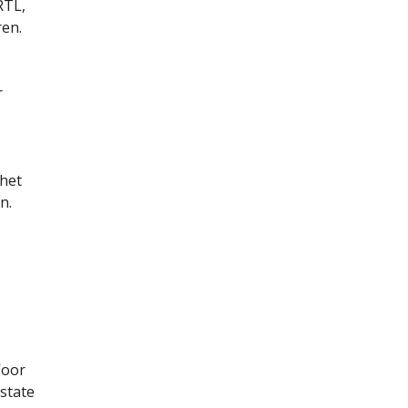
RTL,
ren.
r
 het
n.
Voor
state