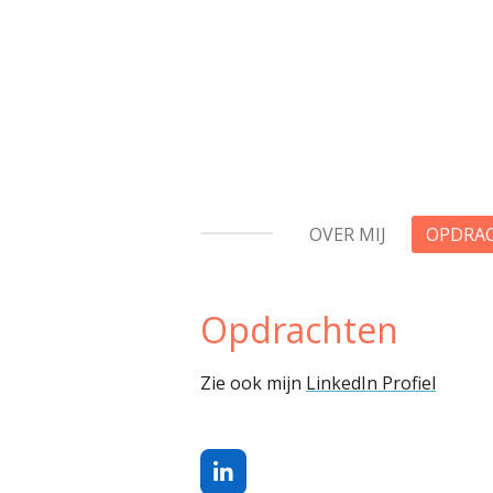
Ga
direct
naar
de
hoofdinhoud
OVER MIJ
OPDRA
Opdrachten
Zie ook mijn
LinkedIn Profiel
L