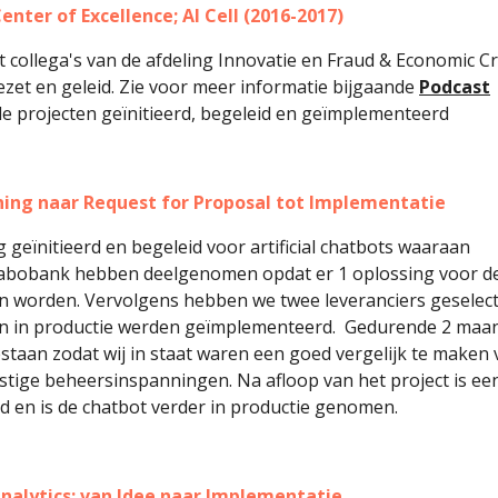
enter of Excellence; AI Cell (2016-2017)
 collega's van de afdeling Innovatie en Fraud & Economic C
zet en geleid. Zie voor meer informatie bijgaande
Podcast
nde projecten geïnitieerd, begeleid en geïmplementeerd
nning naar Request for Proposal tot Implementatie
geïnitieerd en begeleid voor artificial chatbots waaraan
 Rabobank hebben deelgenomen opdat er 1 oplossing voor d
on worden. Vervolgens hebben we twee leveranciers geselec
den in productie werden geïmplementeerd. Gedurende 2 maa
staan zodat wij in staat waren een goed vergelijk te maken 
stige beheersinspanningen. Na afloop van het project is ee
rd en is de chatbot verder in productie genomen.
nalytics: van Idee naar Implementatie