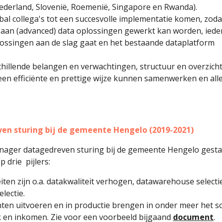
Nederland, Slovenië, Roemenië, Singapore en Rwanda).
bal collega's tot een succesvolle implementatie komen, zoda
e aan (advanced) data oplossingen gewerkt kan worden, ied
ssingen aan de slag gaat en het bestaande dataplatform
hillende belangen en verwachtingen, structuur en overzich
 een efficiënte en prettige wijze kunnen samenwerken en all
 sturing bij de gemeente Hengelo (2019-2021)
ager datagedreven sturing bij de gemeente Hengelo gestar
 drie pijlers:
eiten zijn o.a. datakwaliteit verhogen, datawarehouse selecti
lectie.
ten uitvoeren en in productie brengen in onder meer het so
 en inkomen. Zie voor een voorbeeld bijgaand
document
.