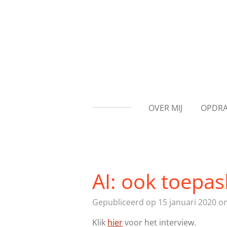
Ga
direct
naar
de
hoofdinhoud
OVER MIJ
OPDR
AI: ook toepa
Gepubliceerd op 15 januari 2020 o
Klik
hier
voor het interview.